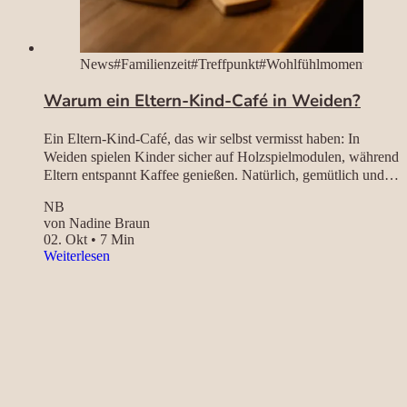
News
#Familienzeit
#Treffpunkt
#Wohlfühlmomente
Warum ein Eltern-Kind-Café in Weiden?
Ein Eltern-Kind-Café, das wir selbst vermisst haben: In
Weiden spielen Kinder sicher auf Holzspielmodulen, während
Eltern entspannt Kaffee genießen. Natürlich, gemütlich und
regional – ein liebevoller Treffpunkt für Familien in der
NB
Oberpfalz.
von Nadine Braun
02. Okt
•
7 Min
– Warum ein Eltern-Kind-Café in Weiden?
Weiterlesen