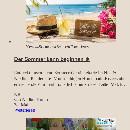
News
#Sommer
#Sonne
#Familienzeit
Der Sommer kann beginnen ☀️
Entdeckt unsere neue Sommer-Getränkekarte im Nett &
Niedlich Kindercafé! Von fruchtigen Homemade-Eistees über
erfrischende Zitronenlimonade bis hin zu Iced Latte, Matcha
& sommerlichen Lieblingsdrinks für Groß und Klein.
NB
von Nadine Braun
24. Mai
Weiterlesen
– Der Sommer kann beginnen ☀️