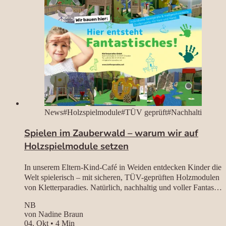
News
#Holzspielmodule
#TÜV geprüft
#Nachhaltigkeit
Spielen im Zauberwald – warum wir auf
Holzspielmodule setzen
In unserem Eltern-Kind-Café in Weiden entdecken Kinder die
Welt spielerisch – mit sicheren, TÜV-geprüften Holzmodulen
von Kletterparadies. Natürlich, nachhaltig und voller Fantasie
– für kleine Abenteurer und entspannte Eltern.
NB
von Nadine Braun
04. Okt
•
4 Min