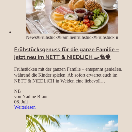
News
#Frühstück
#Familienfrühstück
#Frühstück in Weid
Frühstücksgenuss für die ganze Familie –
jetzt neu im NETT & NiEDLiCH 🍳🥯🍓
Frühstücken mit der ganzen Familie – entspannt genießen,
während die Kinder spielen. Ab sofort erwartet euch im
NETT & NiEDLiCH in Weiden eine liebevoll
zusammengestellte Frühstückskarte mit frischen Bagels,
NB
Croissants, Rührei, fruchtigen Joghurtvariation
von Nadine Braun
06. Juli
– Frühstücksgenuss für die ganze Familie – jetz
Weiterlesen