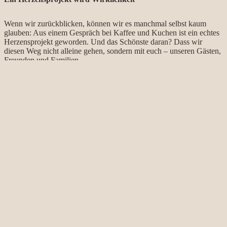
Wenn wir zurückblicken, können wir es manchmal selbst kaum
glauben: Aus einem Gespräch bei Kaffee und Kuchen ist ein echtes
Herzensprojekt geworden. Und das Schönste daran? Dass wir
diesen Weg nicht alleine gehen, sondern mit euch – unseren Gästen,
Freunden und Familien.
Wir freuen uns riesig, euch schon bald im Zauberwald begrüßen zu
dürfen. 🪄
Eure Nadine & Nadine
News
#Entstehung
#Herzensprojekt
#Gründung
Alle Artikel
Footer Menü
Social Media
Facebook
Instagram
Unternehmen