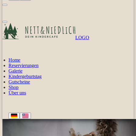
LOGO
Home
Reservierungen
Galerie
Kindergeburtstag
Gutscheine
Shop
Über uns
Deutsch
English