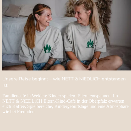
Unsere Reise beginnt – wie NETT & NiEDLiCH entstanden
ist
Familiencafé in Weiden: Kinder spielen, Eltern entspannen. Im
NETT & NiEDLiCH Eltern-Kind-Café in der Oberpfalz erwarten
euch Kaffee, Spielbereiche, Kindergeburtstage und eine Atmosphäre
wie bei Freunden.